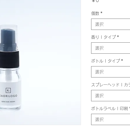
価
￥0
格
個数
*
選択
香り | タイプ
*
選択
ボトル | タイプ
*
選択
スプレーヘッド | カ
選択
ボトルラベル | 印刷
選択