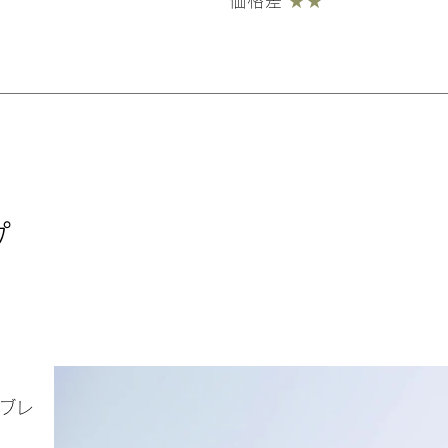
価格差
★★
プ
）
（ブレ