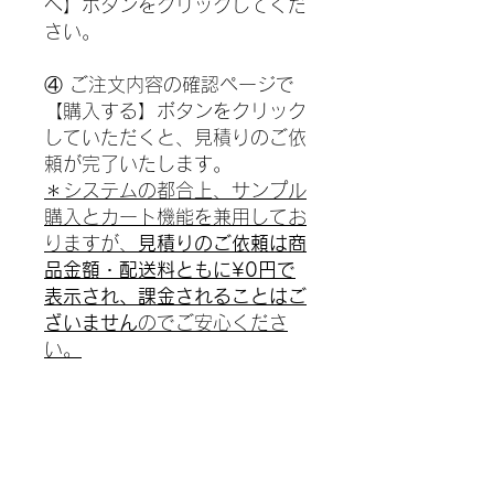
へ】ボタンをクリックしてくだ
さい。
④ ご注文内容の確認ページで
【購入する】ボタンをクリック
していただくと、見積りのご依
頼が完了いたします。
＊システムの都合上、サンプル
購入とカート機能を兼用してお
りますが、
見積りのご依頼は商
品金額・配送料ともに¥0円で
表示され、課金されることはご
ざいません
のでご安心くださ
い。
見積書を作成後、ご連絡させて
いただきますので今しばらくお
待ちくださいませ。