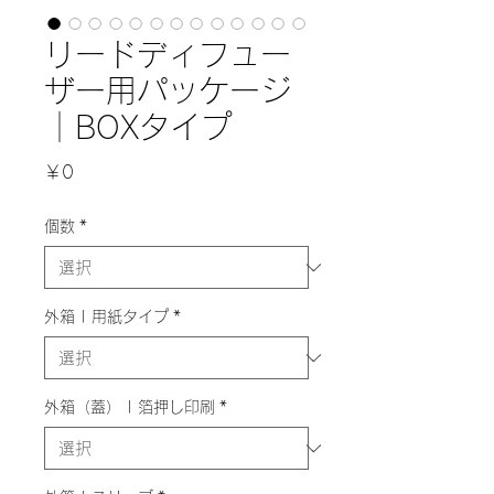
リードディフュー
ザー用パッケージ
｜BOXタイプ
価
￥0
格
個数
*
外箱 | 用紙タイプ
*
外箱（蓋） | 箔押し印刷
*